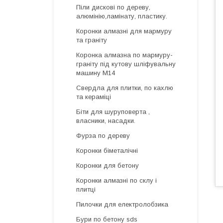
Піли дискові по дереву,
алюмінію,ламінату, пластику.
Коронки алмазні для мармуру
та граніту
Коронка алмазна по мармуру-
граніту під кутову шліфувальну
машину М14
Свердла для плитки, по кахлю
та кераміці
Біти для шуруповерта ,
власники, насадки.
Фурза по дереву
Коронки біметалічні
Коронки для бетону
Коронки алмазні по склу і
плитці
Пилочки для електролобзика
Бури по бетону sds