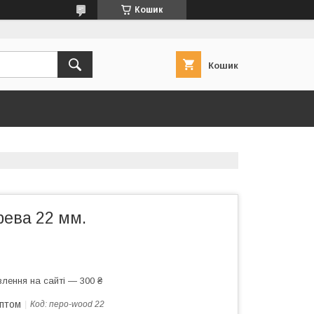
Кошик
Кошик
рева 22 мм.
лення на сайті — 300 ₴
оптом
Код:
перо-wood 22