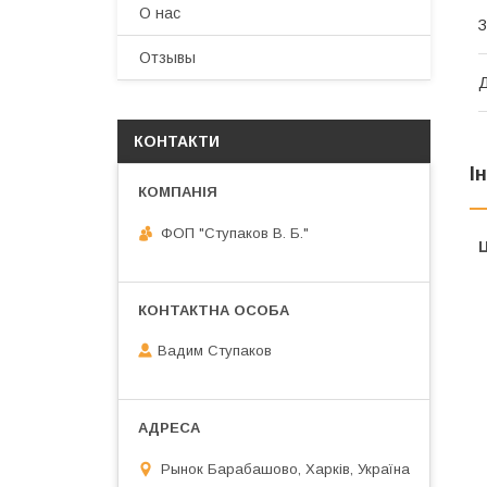
О нас
З
Отзывы
Д
КОНТАКТИ
І
ФОП "Ступаков В. Б."
Ц
Вадим Ступаков
Рынок Барабашово, Харків, Україна