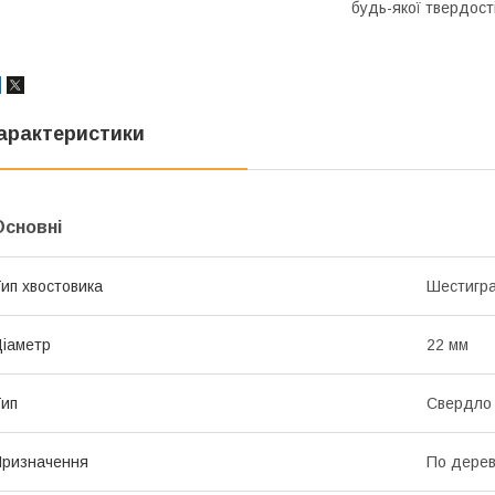
будь-якої твердості
арактеристики
Основні
ип хвостовика
Шестигр
іаметр
22 мм
ип
Свердло
ризначення
По дере