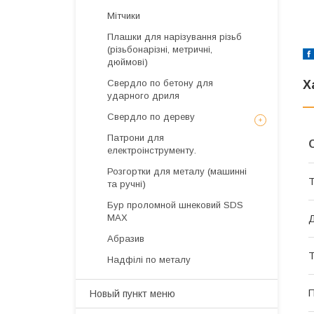
Мітчики
Плашки для нарізування різьб
(різьбонарізні, метричні,
дюймові)
Х
Свердло по бетону для
ударного дриля
Свердло по дереву
Патрони для
електроінструменту.
Розгортки для металу (машинні
Т
та ручні)
Бур проломной шнековий SDS
MAX
Д
Абразив
Т
Надфілі по металу
П
Новый пункт меню