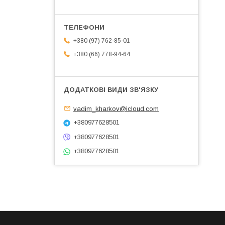
+380 (97) 762-85-01
+380 (66) 778-94-64
vadim_kharkov@icloud.com
+380977628501
+380977628501
+380977628501