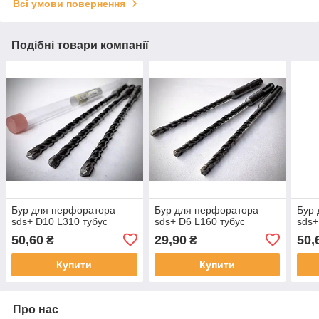
Всі умови повернення
Подібні товари компанії
Бур для перфоратора
Бур для перфоратора
Бур 
sds+ D10 L310 тубус
sds+ D6 L160 тубус
sds+
50,60
29,90
50,
₴
₴
Купити
Купити
Про нас