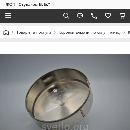
ФОП "Ступаков В. Б."
Товари та послуги
Коронки алмазні по склу і плитці
К