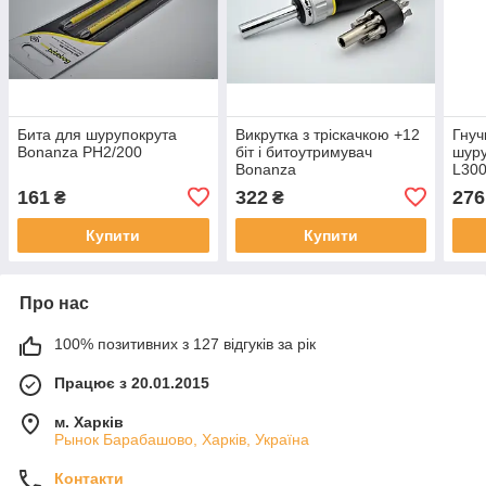
Бита для шурупокрута
Викрутка з тріскачкою +12
Гнуч
Bonanza PH2/200
біт і битоутримувач
шуру
Bonanza
L30
161
322
276
₴
₴
Купити
Купити
Про нас
100% позитивних з 127 відгуків за рік
Працює з 20.01.2015
м. Харків
Рынок Барабашово, Харків, Україна
Контакти