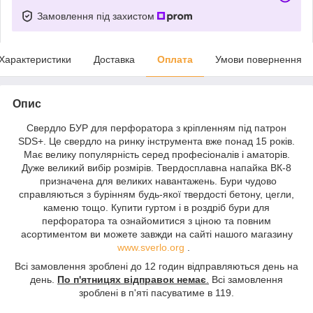
Замовлення під захистом
Характеристики
Доставка
Оплата
Умови повернення
Опис
Свердло БУР для перфоратора з кріпленням під патрон
SDS+. Це свердло на ринку інструмента вже понад 15 років.
Має велику популярність серед професіоналів і аматорів.
Дуже великий вибір розмірів. Твердосплавна напайка ВК-8
призначена для великих навантажень. Бури чудово
справляються з бурінням будь-якої твердості бетону, цегли,
каменю тощо. Купити гуртом і в роздріб бури для
перфоратора та ознайомитися з ціною та повним
асортиментом ви можете завжди на сайті нашого магазину
www.sverlo.org
.
Всі замовлення зроблені до 12 годин відправляються день на
день.
По п'ятницях відправок немає
.
Всі замовлення
зроблені в п'яті пасуватиме в 119.