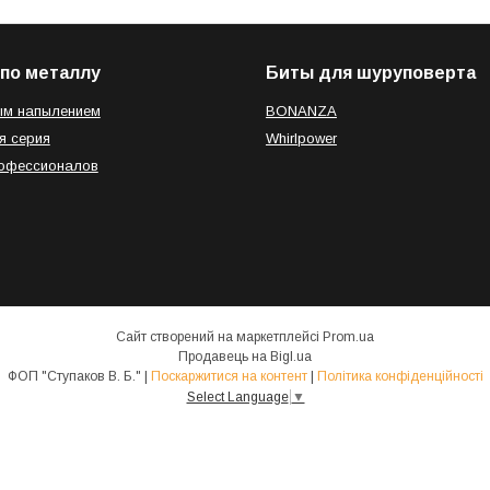
по металлу
Биты для шуруповерта
ым напылением
BONANZA
я серия
Whirlpower
рофессионалов
Сайт створений на маркетплейсі
Prom.ua
Продавець на Bigl.ua
ФОП "Ступаков В. Б." |
Поскаржитися на контент
|
Політика конфіденційності
Select Language
▼