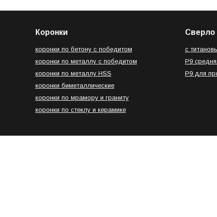
Коронки
Сверло 
коронки по бетону с победитом
с титанов
коронки по металлу с победитом
Р9 средня
коронки по металлу HSS
Р9 для п
коронки биметаллические
коронки по мрамору и граниту
коронки по стеклу и керамике