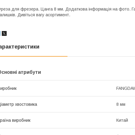
реза для фрезера. Цанга 8 мм. Додаткова інформація на фото. Га
алишків. Дивіться вагу асортимент.
арактеристики
Основні атрибути
иробник
FANGDA
іаметр хвостовика
8 мм
раїна виробник
Китай