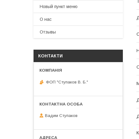
Т
Новый пункт меню
Д
О нас
Отзывы
Н
КОНТАКТИ
О
ФОП "Ступаков В. Б."
М
Д
Вадим Ступаков
Д
К