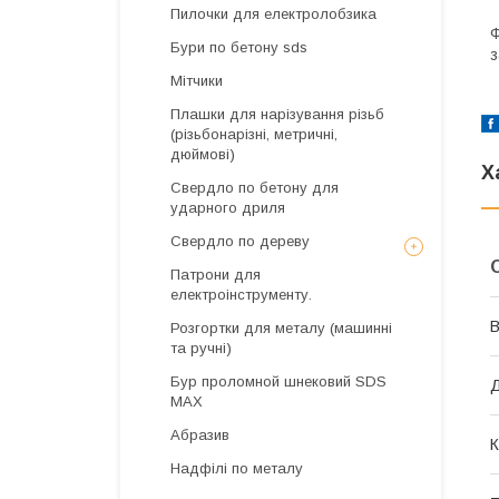
Пилочки для електролобзика
Ф
Бури по бетону sds
з
Мітчики
Плашки для нарізування різьб
(різьбонарізні, метричні,
дюймові)
Х
Свердло по бетону для
ударного дриля
Свердло по дереву
Патрони для
електроінструменту.
В
Розгортки для металу (машинні
та ручні)
Бур проломной шнековий SDS
Д
MAX
Абразив
К
Надфілі по металу