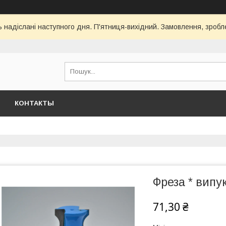
ь надіслані наступного дня. П'ятниця-вихідний. Замовлення, зроблен
КОНТАКТЫ
Фреза * випу
71,30 ₴