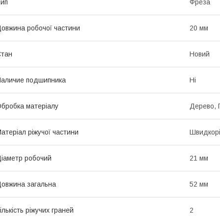
ип
Фреза
овжина робочої частини
20 мм
Стан
Новий
аличие подшипника
Ні
бробка матеріалу
Дерево, 
атеріал ріжучої частини
Швидкорі
іаметр робочий
21 мм
овжина загальна
52 мм
ількість ріжучих граней
2