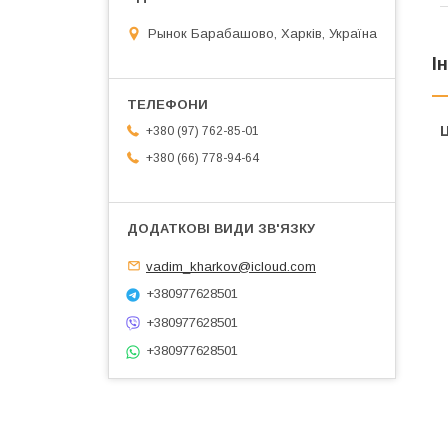
Рынок Барабашово, Харків, Україна
І
Ц
+380 (97) 762-85-01
+380 (66) 778-94-64
vadim_kharkov@icloud.com
+380977628501
+380977628501
+380977628501