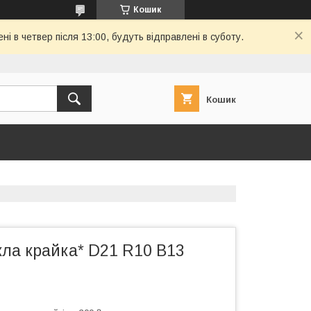
Кошик
і в четвер після 13:00, будуть відправлені в суботу.
Кошик
кла крайка* D21 R10 B13