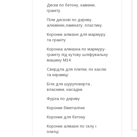
Диски по бетону, каменю,
граніту.
Піли дискові по дереву,
алюмінію,ламінату, пластику.
Коронки алмазні для мармуру
та граніту
Коронка алмазна по мармуру-
граніту під кутову шліфувальну
машину М14
Свердла для плитки, по кахлю
та кераміці
Біти для шуруповерта ,
власники, насадки.
Фурза по дереву
Коронки біметалічні
Коронки для бетону
Коронки алмазні по склу і
плитці