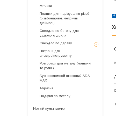
Мітчики
Плашки для нарізування різьб
(різьбонарізні, метричні,
дюймові)
Х
Свердло по бетону для
ударного дриля
Свердло по дереву
Патрони для
електроінструменту.
В
Розгортки для металу (машинні
та ручні)
Бур проломной шнековий SDS
Д
MAX
Абразив
К
Надфілі по металу
Т
Новый пункт меню