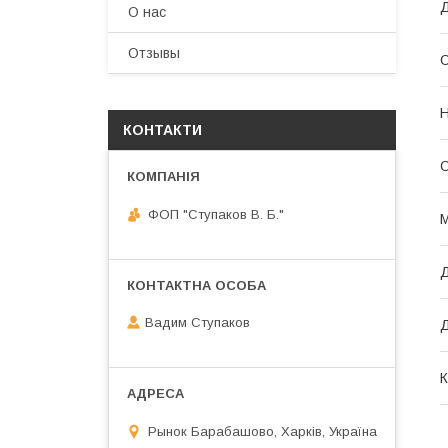
Д
О нас
Отзывы
Н
КОНТАКТИ
О
ФОП "Ступаков В. Б."
М
Д
Вадим Ступаков
Д
К
Рынок Барабашово, Харків, Україна