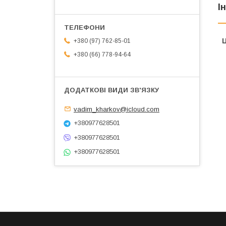
І
Ц
+380 (97) 762-85-01
+380 (66) 778-94-64
vadim_kharkov@icloud.com
+380977628501
+380977628501
+380977628501