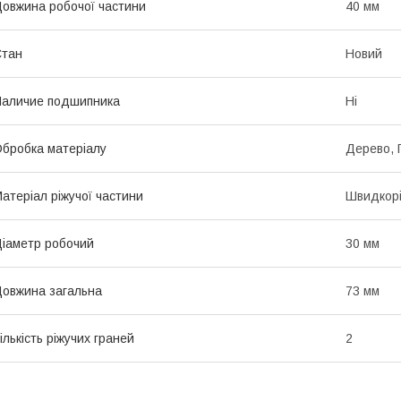
овжина робочої частини
40 мм
Стан
Новий
аличие подшипника
Ні
бробка матеріалу
Дерево, 
атеріал ріжучої частини
Швидкорі
іаметр робочий
30 мм
овжина загальна
73 мм
ількість ріжучих граней
2