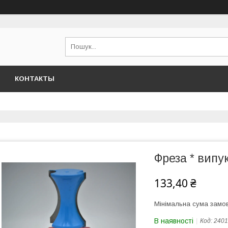
КОНТАКТЫ
Фреза * випу
133,40 ₴
Мінімальна сума замов
В наявності
Код:
2401