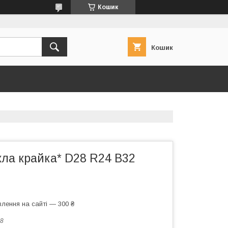
Кошик
Кошик
кла крайка* D28 R24 B32
лення на сайті — 300 ₴
8