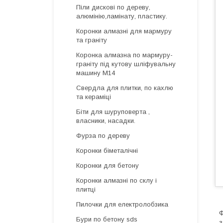
Піли дискові по дереву,
алюмінію,ламінату, пластику.
Коронки алмазні для мармуру
та граніту
Коронка алмазна по мармуру-
граніту під кутову шліфувальну
машину М14
Свердла для плитки, по кахлю
та кераміці
Біти для шуруповерта ,
власники, насадки.
Фурза по дереву
Коронки біметалічні
Коронки для бетону
Коронки алмазні по склу і
плитці
Пилочки для електролобзика
Ф
Бури по бетону sds
з