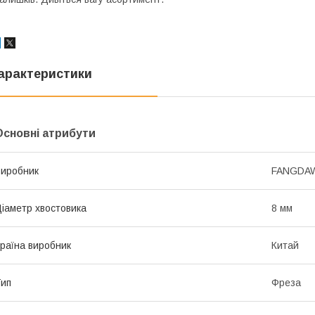
арактеристики
Основні атрибути
иробник
FANGDA
іаметр хвостовика
8 мм
раїна виробник
Китай
ип
Фреза