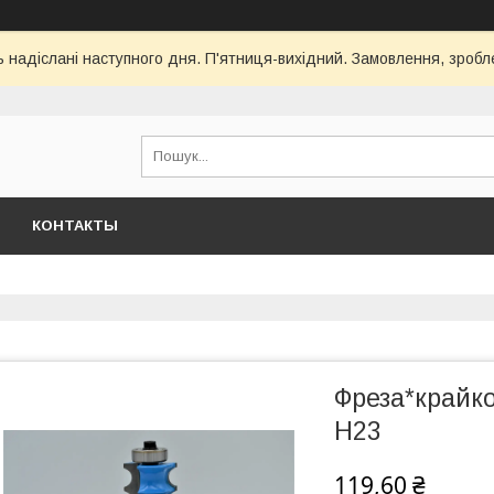
ь надіслані наступного дня. П'ятниця-вихідний. Замовлення, зроблен
КОНТАКТЫ
Фреза*крайко
H23
119,60 ₴