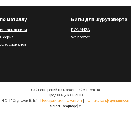
по металлу
Биты для шуруповерта
ым напылением
BONANZA
я серия
Whirlpower
рофессионалов
Сайт створений на маркетплейсі
Prom.ua
Продавець на Bigl.ua
ФОП "Ступаков В. Б." |
Поскаржитися на контент
|
Політика конфіденційності
Select Language
▼