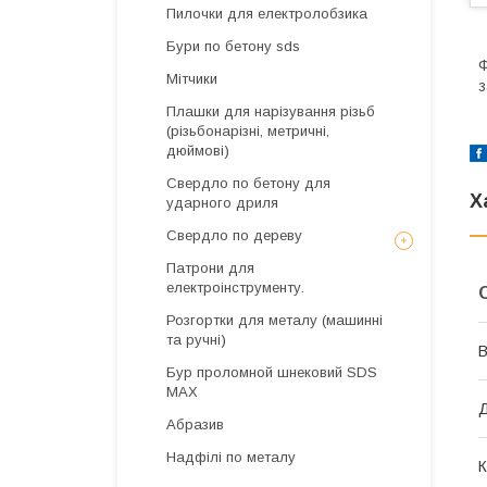
Пилочки для електролобзика
Бури по бетону sds
Ф
Мітчики
з
Плашки для нарізування різьб
(різьбонарізні, метричні,
дюймові)
Свердло по бетону для
Х
ударного дриля
Свердло по дереву
Патрони для
електроінструменту.
Розгортки для металу (машинні
та ручні)
В
Бур проломной шнековий SDS
MAX
Д
Абразив
Надфілі по металу
К