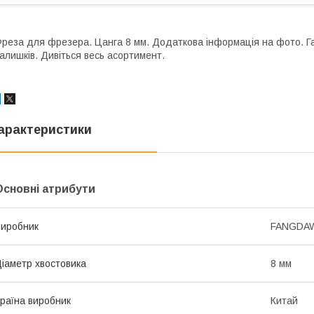
реза для фрезера. Цанга 8 мм. Додаткова інформація на фото. Га
алишків. Дивіться весь асортимент.
арактеристики
Основні атрибути
иробник
FANGDA
іаметр хвостовика
8 мм
раїна виробник
Китай