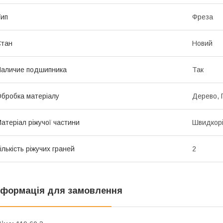
ип
Фреза
Стан
Новий
аличие подшипника
Так
бробка матеріалу
Дерево, 
атеріал ріжучої частини
Швидкорі
ількість ріжучих граней
2
нформація для замовлення