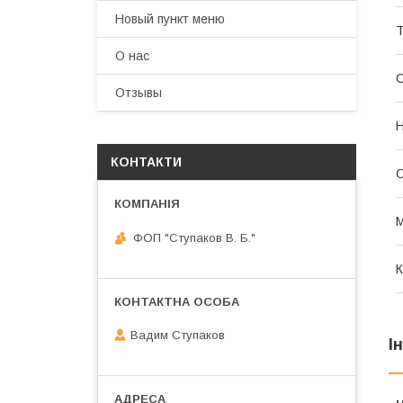
Новый пункт меню
Т
О нас
Отзывы
Н
КОНТАКТИ
О
М
ФОП "Ступаков В. Б."
К
Вадим Ступаков
І