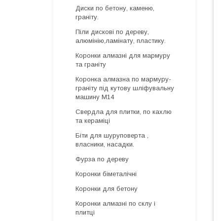
Диски по бетону, каменю,
граніту.
Піли дискові по дереву,
алюмінію,ламінату, пластику.
Коронки алмазні для мармуру
та граніту
Коронка алмазна по мармуру-
граніту під кутову шліфувальну
машину М14
Свердла для плитки, по кахлю
та кераміці
Біти для шуруповерта ,
власники, насадки.
Фурза по дереву
Коронки біметалічні
Коронки для бетону
Коронки алмазні по склу і
плитці