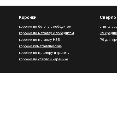
Коронки
Сверло 
коронки по бетону с победитом
с титанов
коронки по металлу с победитом
Р9 средня
коронки по металлу HSS
Р9 для п
коронки биметаллические
коронки по мрамору и граниту
коронки по стеклу и керамике