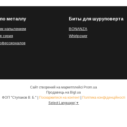
по металлу
Биты для шуруповерта
ым напылением
BONANZA
я серия
Whirlpower
рофессионалов
Сайт створений на маркетплейсі
Prom.ua
Продавець на Bigl.ua
ФОП "Ступаков В. Б." |
Поскаржитися на контент
|
Політика конфіденційності
Select Language
▼