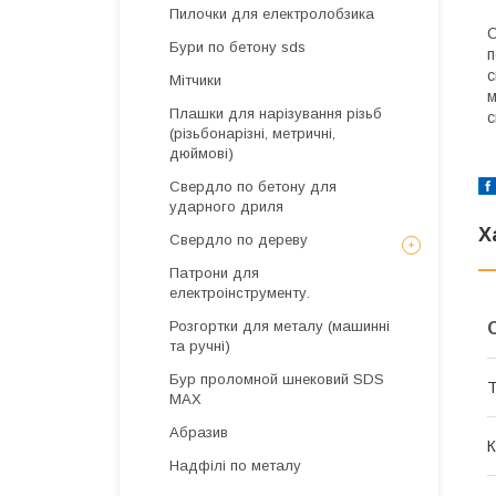
Пилочки для електролобзика
С
Бури по бетону sds
п
с
Мітчики
м
Плашки для нарізування різьб
с
(різьбонарізні, метричні,
дюймові)
Свердло по бетону для
ударного дриля
Х
Свердло по дереву
Патрони для
електроінструменту.
Розгортки для металу (машинні
та ручні)
Бур проломной шнековий SDS
Т
MAX
Абразив
К
Надфілі по металу