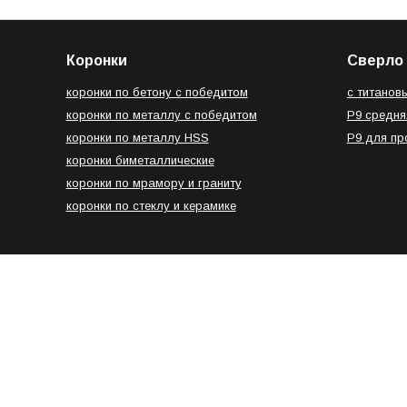
Коронки
Сверло 
коронки по бетону с победитом
с титанов
коронки по металлу с победитом
Р9 средня
коронки по металлу HSS
Р9 для п
коронки биметаллические
коронки по мрамору и граниту
коронки по стеклу и керамике