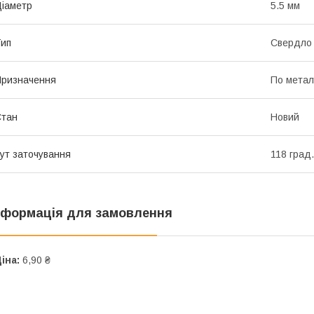
іаметр
5.5 мм
ип
Свердло
ризначення
По метал
Стан
Новий
ут заточування
118 град.
нформація для замовлення
іна:
6,90 ₴