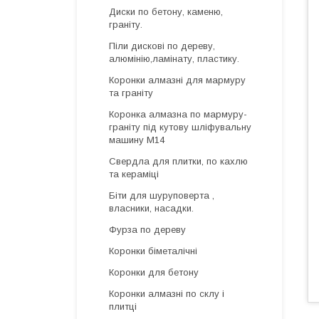
Диски по бетону, каменю,
граніту.
Піли дискові по дереву,
алюмінію,ламінату, пластику.
Коронки алмазні для мармуру
та граніту
Коронка алмазна по мармуру-
граніту під кутову шліфувальну
машину М14
Свердла для плитки, по кахлю
та кераміці
Біти для шуруповерта ,
власники, насадки.
Фурза по дереву
Коронки біметалічні
Коронки для бетону
Коронки алмазні по склу і
плитці