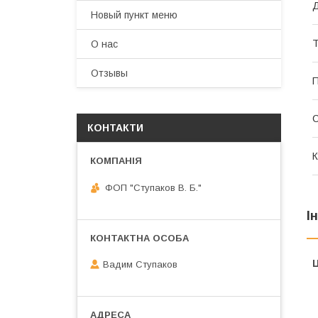
Д
Новый пункт меню
Т
О нас
Отзывы
П
КОНТАКТИ
К
ФОП "Ступаков В. Б."
І
Ц
Вадим Ступаков