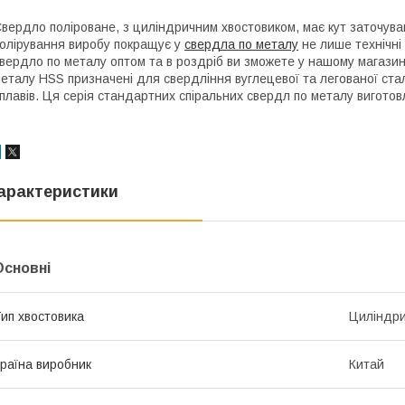
вердло поліроване, з циліндричним хвостовиком, має кут заточуван
олірування виробу покращує у
свердла по металу
не лише технічні 
вердло по металу оптом та в роздріб ви зможете у нашому магази
еталу HSS призначені для свердління вуглецевої та легованої сталі
плавів. Ця серія стандартних спіральних свердл по металу виготовл
арактеристики
Основні
ип хвостовика
Циліндр
раїна виробник
Китай