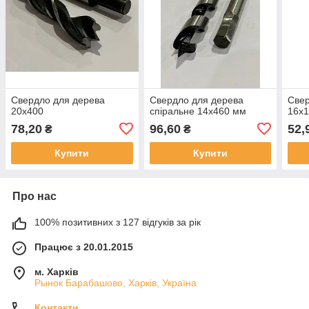
Свердло для дерева
Свердло для дерева
Свер
20х400
спіральне 14х460 мм
16х1
78,20
96,60
52,
₴
₴
Купити
Купити
Про нас
100% позитивних з 127 відгуків за рік
Працює з 20.01.2015
м. Харків
Рынок Барабашово, Харків, Україна
Контакти