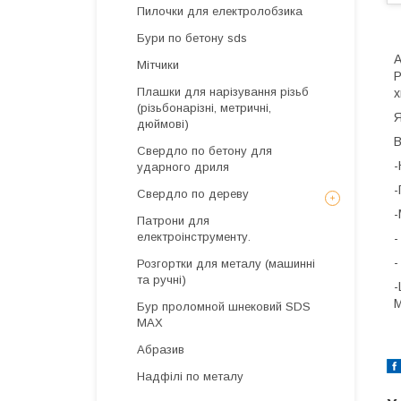
Пилочки для електролобзика
Бури по бетону sds
А
Мітчики
Р
Плашки для нарізування різьб
х
(різьбонарізні, метричні,
Я
дюймові)
В
Свердло по бетону для
-
ударного дриля
-
Свердло по дереву
-
Патрони для
електроінструменту.
-
-
Розгортки для металу (машинні
та ручні)
-
М
Бур проломной шнековий SDS
MAX
Абразив
Надфілі по металу