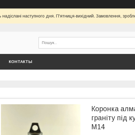
ь надіслані наступного дня. П'ятниця-вихідний. Замовлення, зроблен
КОНТАКТЫ
Коронка алм
граніту під 
М14