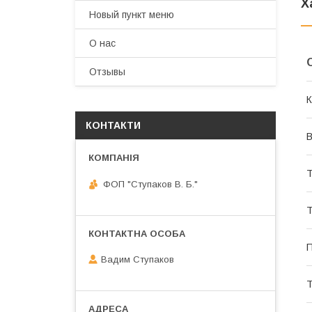
Х
Новый пункт меню
О нас
Отзывы
К
КОНТАКТИ
В
Т
ФОП "Ступаков В. Б."
Т
П
Вадим Ступаков
Т