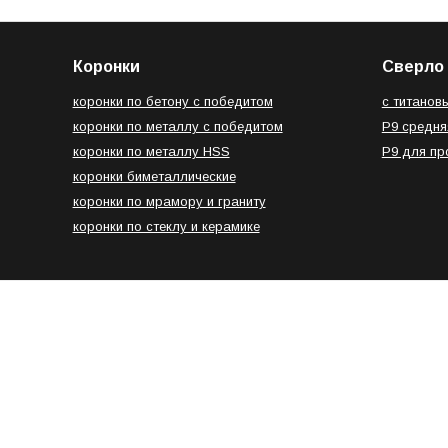
Коронки
Сверло 
коронки по бетону с победитом
с титанов
коронки по металлу с победитом
Р9 средня
коронки по металлу HSS
Р9 для п
коронки биметаллические
коронки по мрамору и граниту
коронки по стеклу и керамике