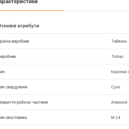
арактеристики
Основні атрибути
раїна виробник
Тайвань
иробник
Tomax
ип
Коронка 
ип свердління
Сухе
окриття робочої частини
Алмазне
ип хвостовика
М 14