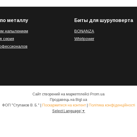
по металлу
Биты для шуруповерта
ым напылением
BONANZA
я серия
Whirlpower
рофессионалов
Сайт створений на маркетплейсі
Prom.ua
Продавець на Bigl.ua
ФОП "Ступаков В. Б." |
Поскаржитися на контент
|
Політика конфіденційності
Select Language
▼