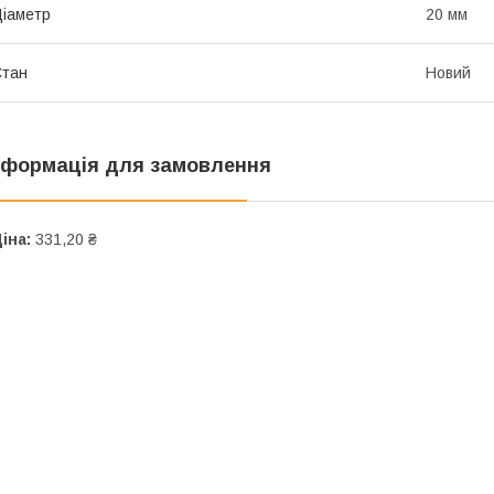
іаметр
20 мм
Стан
Новий
нформація для замовлення
іна:
331,20 ₴