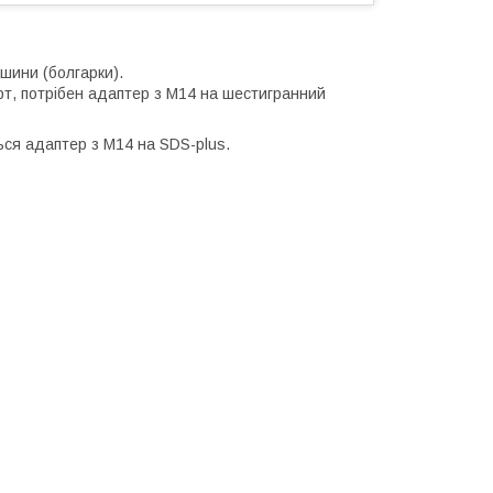
шини (болгарки).
рт, потрібен адаптер з М14 на шестигранний
ься адаптер з M14 на SDS-plus.