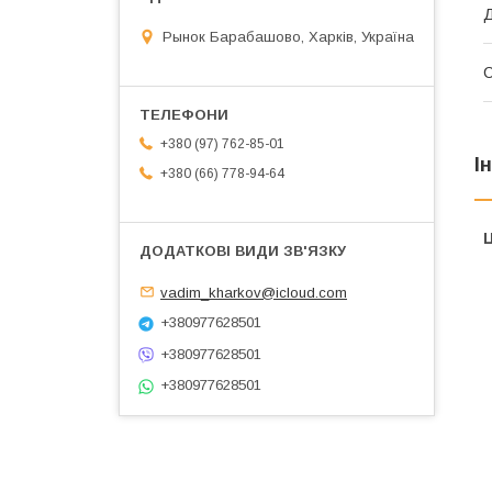
Д
Рынок Барабашово, Харків, Україна
+380 (97) 762-85-01
І
+380 (66) 778-94-64
Ц
vadim_kharkov@icloud.com
+380977628501
+380977628501
+380977628501