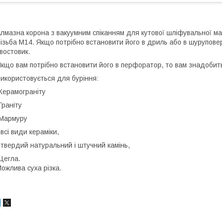
лмазна корона з вакуумним спіканням для кутової шліфувальної ма
ізьба М14. Якщо потрібно встановити його в дриль або в шурупове
востовик.
кщо вам потрібно встановити його в перфоратор, то вам знадобит
икористовується для буріння:
Керамограніту
Граніту
Мармуру
 всі види кераміки,
 твердий натуральний і штучний камінь,
Цегла.
ожлива суха різка.