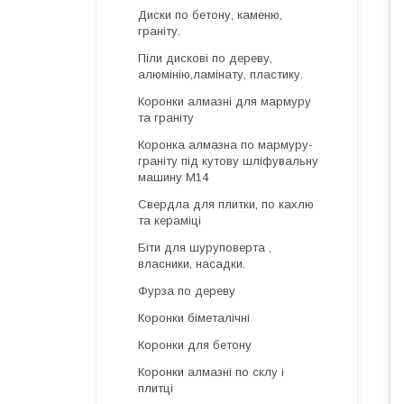
Диски по бетону, каменю,
граніту.
Піли дискові по дереву,
алюмінію,ламінату, пластику.
Коронки алмазні для мармуру
та граніту
Коронка алмазна по мармуру-
граніту під кутову шліфувальну
машину М14
Свердла для плитки, по кахлю
та кераміці
Біти для шуруповерта ,
власники, насадки.
Фурза по дереву
Коронки біметалічні
Коронки для бетону
Коронки алмазні по склу і
плитці