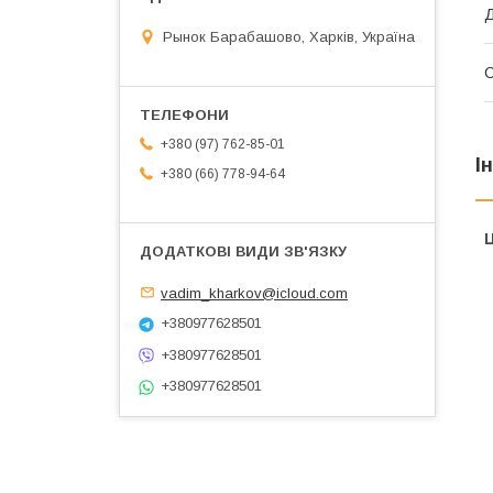
Д
Рынок Барабашово, Харків, Україна
+380 (97) 762-85-01
І
+380 (66) 778-94-64
Ц
vadim_kharkov@icloud.com
+380977628501
+380977628501
+380977628501