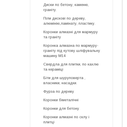
Диски по бетону, каменю,
граніту.
Піли дискові по дереву,
алюмінію,ламінату, пластику.
Коронки алмазні для мармуру
та граніту
Коронка алмазна по мармуру-
граніту під кутову шліфувальну
машину М14
Свердла для плитки, по кахлю
та кераміці
Біти для шуруповерта ,
власники, насадки.
Фурза по дереву
Коронки біметалічні
Коронки для бетону
Коронки алмазні по склу і
плитці