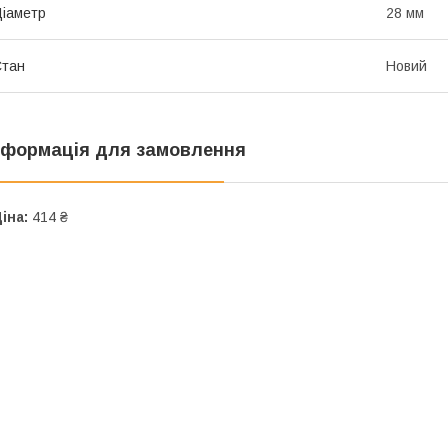
іаметр
28 мм
Стан
Новий
нформація для замовлення
іна:
414 ₴