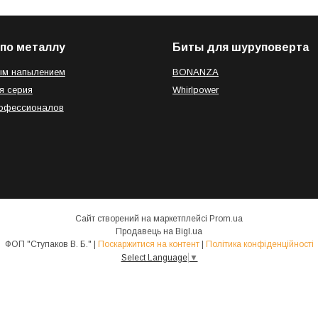
по металлу
Биты для шуруповерта
ым напылением
BONANZA
я серия
Whirlpower
рофессионалов
Сайт створений на маркетплейсі
Prom.ua
Продавець на Bigl.ua
ФОП "Ступаков В. Б." |
Поскаржитися на контент
|
Політика конфіденційності
Select Language
▼