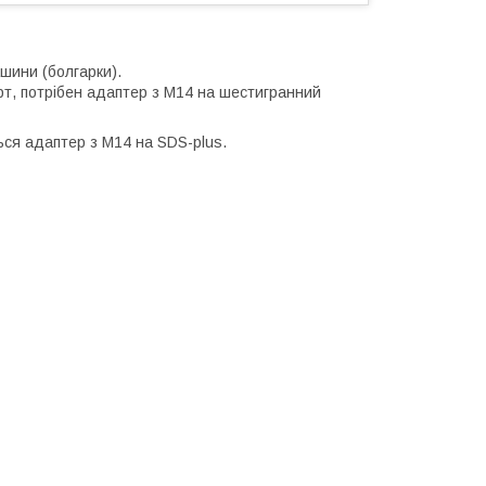
шини (болгарки).
рт, потрібен адаптер з М14 на шестигранний
ься адаптер з M14 на SDS-plus.