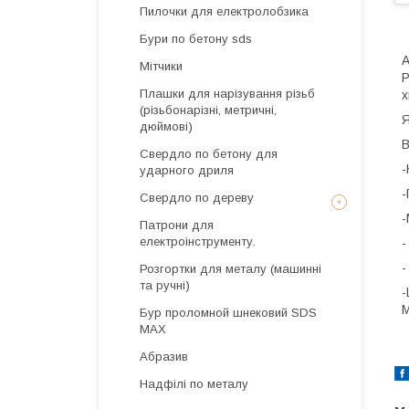
Пилочки для електролобзика
Бури по бетону sds
А
Мітчики
Р
Плашки для нарізування різьб
х
(різьбонарізні, метричні,
Я
дюймові)
В
Свердло по бетону для
-
ударного дриля
-
Свердло по дереву
-
Патрони для
електроінструменту.
-
-
Розгортки для металу (машинні
та ручні)
-
М
Бур проломной шнековий SDS
MAX
Абразив
Надфілі по металу