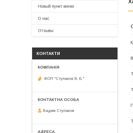
Х
Новый пункт меню
О нас
Отзывы
К
КОНТАКТИ
В
Т
ФОП "Ступаков В. Б."
Т
П
Вадим Ступаков
Т