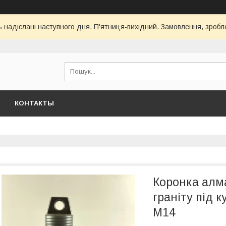
ь надіслані наступного дня. П'ятниця-вихідний. Замовлення, зроблен
КОНТАКТЫ
Коронка алм
граніту під 
М14