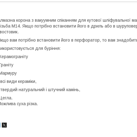
лмазна корона з вакуумним спіканням для кутової шліфувальної ма
ізьба М14. Якщо потрібно встановити його в дриль або в шурупове
востовик.
кщо вам потрібно встановити його в перфоратор, то вам знадобит
икористовується для буріння:
Керамограніту
Граніту
Мармуру
 всі види кераміки,
 твердий натуральний і штучний камінь,
Цегла.
ожлива суха різка.