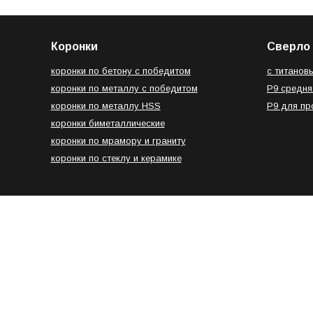
Коронки
Сверло 
коронки по бетону с победитом
с титанов
коронки по металлу с победитом
Р9 средня
коронки по металлу HSS
Р9 для п
коронки биметаллические
коронки по мрамору и граниту
коронки по стеклу и керамике