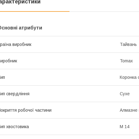
арактеристики
Основні атрибути
раїна виробник
Тайвань
иробник
Tomax
ип
Коронка 
ип свердління
Сухе
окриття робочої частини
Алмазне
ип хвостовика
М 14