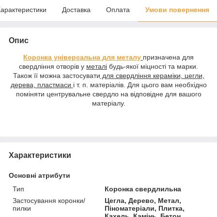
арактеристики
Доставка
Оплата
Умови повернення
Опис
Коронка універсальна для металу
призначена для
свердління отворів у
металі
будь-якої міцності та марки.
Також її можна застосувати
для свердління кераміки, цегли,
дерева, пластмаси
і т. п. матеріалів. Для цього вам необхідно
поміняти центрувальне свердло на відповідне для вашого
матеріалу.
Характеристики
Основні атрибути
Тип
Коронка свердлильна
Застосування коронки/
Цегла, Дерево, Метал,
пилки
Піноматеріали, Плитка,
Кахель, Камінь, Бетон