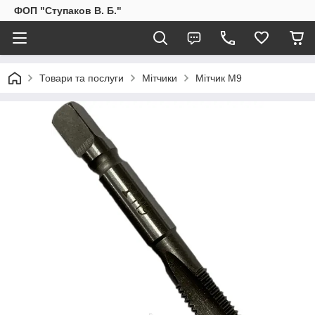
ФОП "Ступаков В. Б."
Товари та послуги
Мітчики
Мітчик М9