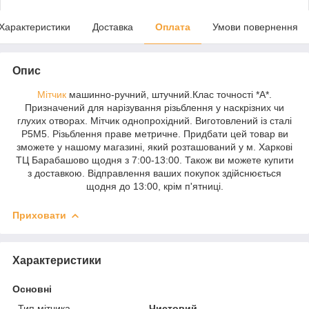
Характеристики
Доставка
Оплата
Умови повернення
Опис
Мітчик
машинно-ручний, штучний.Клас точності *А*.
Призначений для нарізування різьблення у наскрізних чи
глухих отворах. Мітчик однопрохідний. Виготовлений із сталі
Р5М5. Різьблення праве метричне. Придбати цей товар ви
зможете у нашому магазині, який розташований у м. Харкові
ТЦ Барабашово щодня з 7:00-13:00. Також ви можете купити
з доставкою. Відправлення ваших покупок здійснюється
щодня до 13:00, крім п'ятниці.
Приховати
Характеристики
Основні
Тип мітчика
Чистовий