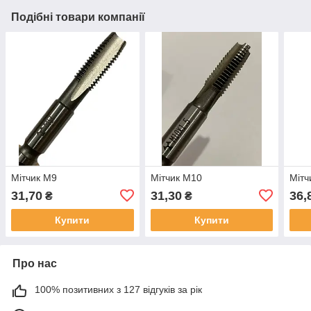
Подібні товари компанії
Мітчик М9
Мітчик М10
Мітч
31,70
31,30
36,
₴
₴
Купити
Купити
Про нас
100% позитивних з 127 відгуків за рік