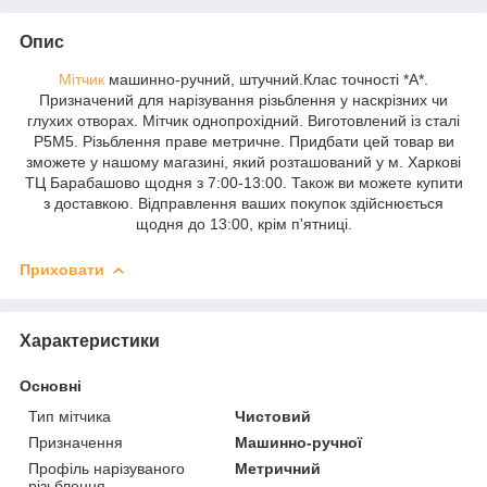
Опис
Мітчик
машинно-ручний, штучний.Клас точності *А*.
Призначений для нарізування різьблення у наскрізних чи
глухих отворах. Мітчик однопрохідний. Виготовлений із сталі
Р5М5. Різьблення праве метричне. Придбати цей товар ви
зможете у нашому магазині, який розташований у м. Харкові
ТЦ Барабашово щодня з 7:00-13:00. Також ви можете купити
з доставкою. Відправлення ваших покупок здійснюється
щодня до 13:00, крім п'ятниці.
Приховати
Характеристики
Основні
Тип мітчика
Чистовий
Призначення
Машинно-ручної
Профіль нарізуваного
Метричний
різьблення