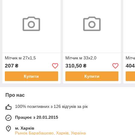
Мітчик м 27х1,5
Мітчик м 33х2,0
Мітч
207
310,50
404
₴
₴
Купити
Купити
Про нас
100% позитивних з 126 відгуків за рік
Працює з 20.01.2015
м. Харків
Рынок Барабашово, Харків, Україна