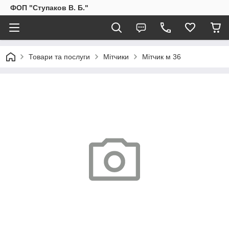
ФОП "Ступаков В. Б."
Товари та послуги
Мітчики
Мітчик м 36