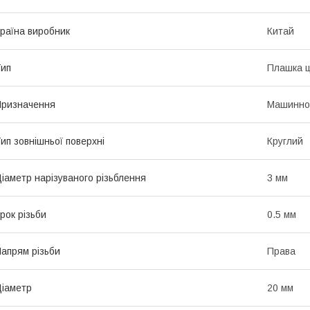
раїна виробник
Китай
ип
Плашка ц
ризначення
Машинно
ип зовнішньої поверхні
Круглий
іаметр нарізуваного різьблення
3 мм
рок різьби
0.5 мм
апрям різьби
Права
іаметр
20 мм