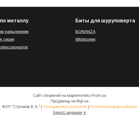
по металлу
Биты для шуруповерта
ым напылением
BONANZA
я серия
Whirlpower
рофессионалов
Сайт створений на маркетплейсі
Prom.ua
Продавець на Bigl.ua
ФОП "Ступаков В. Б." |
Поскаржитися на контент
|
Політика конфіденційності
Select Language
▼