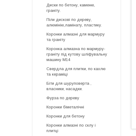
Диски по бетону, каменю,
граніту.
Піли дискові по дереву,
алюмінію,ламінату, пластику.
Коронки алмазні для мармуру
та граніту
Коронка алмазна по мармуру-
граніту під кутову шліфувальну
машину М14
Свердла для плитки, по кахлю
та кераміці
Біти для шуруповерта ,
власники, насадки.
Фурза по дереву
Коронки біметалічні
Коронки для бетону
Коронки алмазні по склу і
плитці