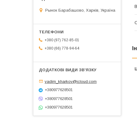
В
Рынок Барабашово, Харків, Україна
+380 (97) 762-85-01
І
+380 (66) 778-94-64
Ц
vadim_kharkov@icloud.com
+380977628501
+380977628501
+380977628501