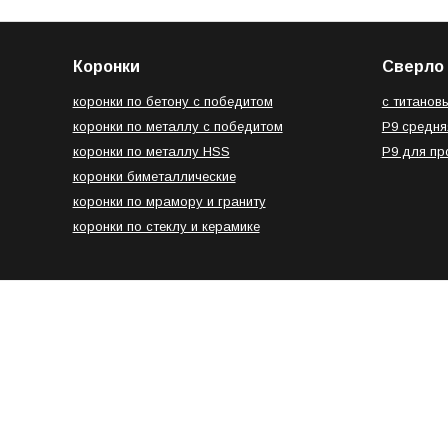
Коронки
Сверло 
коронки по бетону с победитом
с титанов
коронки по металлу с победитом
Р9 средня
коронки по металлу HSS
Р9 для п
коронки биметаллические
коронки по мрамору и граниту
коронки по стеклу и керамике