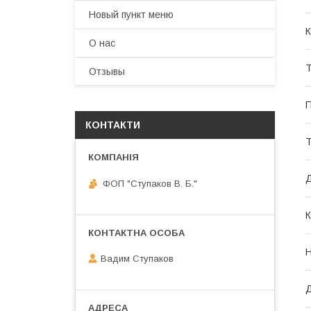
Новый пункт меню
К
О нас
Т
Отзывы
П
КОНТАКТИ
Т
Д
ФОП "Ступаков В. Б."
К
Н
Вадим Ступаков
Д