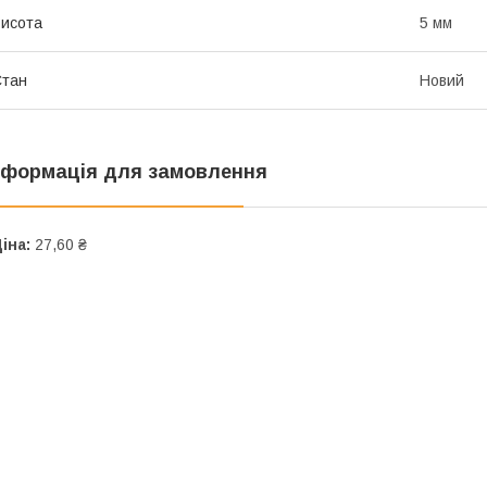
исота
5 мм
Стан
Новий
нформація для замовлення
іна:
27,60 ₴