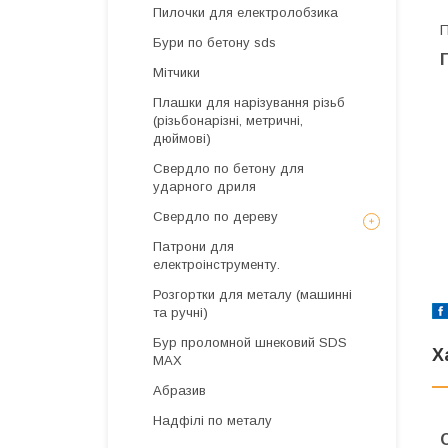
Пилочки для електролобзика
П
Бури по бетону sds
Мітчики
Плашки для нарізування різьб
(різьбонарізні, метричні,
дюймові)
Свердло по бетону для
ударного дриля
Свердло по дереву
Патрони для
електроінструменту.
Розгортки для металу (машинні
та ручні)
Бур проломной шнековий SDS
Х
MAX
Абразив
Надфілі по металу