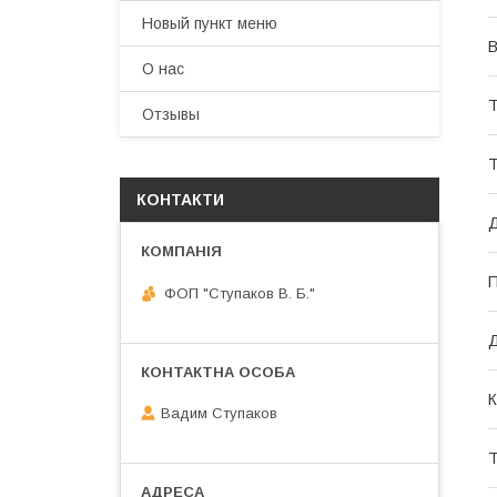
Новый пункт меню
В
О нас
Т
Отзывы
Т
КОНТАКТИ
Д
П
ФОП "Ступаков В. Б."
К
Вадим Ступаков
Т