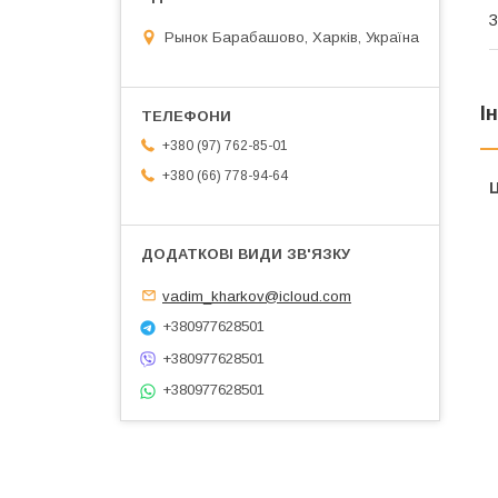
З
Рынок Барабашово, Харків, Україна
І
+380 (97) 762-85-01
+380 (66) 778-94-64
Ц
vadim_kharkov@icloud.com
+380977628501
+380977628501
+380977628501