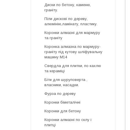
Диски по бетону, каменю,
граніту.
Піли дискові по дереву,
алюмінію,ламінату, пластику.
Коронки алмазні для мармуру
та граніту
Коронка алмазна по мармуру-
граніту під кутову шліфувальну
машину М14
Свердла для плитки, по кахлю
та кераміці
Біти для шуруповерта ,
власники, насадки.
Фурза по дереву
Коронки біметалічні
Коронки для бетону
Коронки алмазні по склу і
плитці