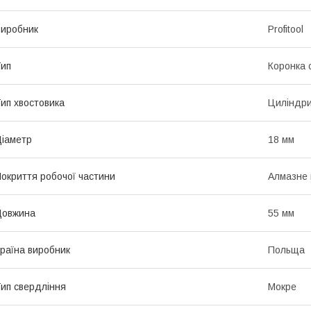
иробник
Profitool
ип
Коронка 
ип хвостовика
Циліндр
іаметр
18 мм
окриття робочої частини
Алмазне
Довжина
55 мм
раїна виробник
Польща
ип свердління
Мокре