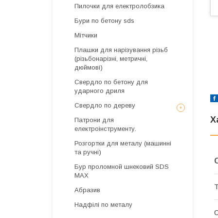
Пилочки для електролобзика
Бури по бетону sds
Мітчики
Плашки для нарізування різьб
(різьбонарізні, метричні,
дюймові)
Свердло по бетону для
ударного дриля
Свердло по дереву
Х
Патрони для
електроінструменту.
Розгортки для металу (машинні
та ручні)
Бур проломной шнековий SDS
MAX
Т
Абразив
Надфілі по металу