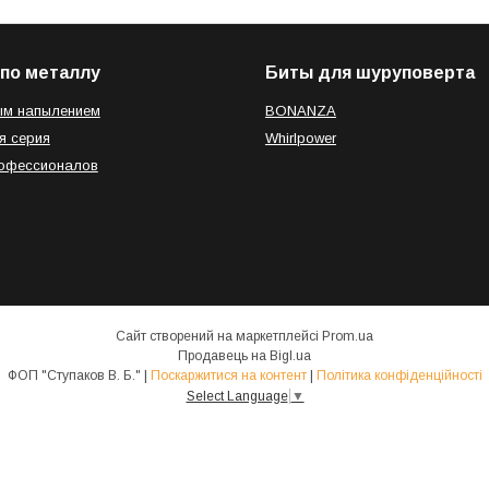
по металлу
Биты для шуруповерта
ым напылением
BONANZA
я серия
Whirlpower
рофессионалов
Сайт створений на маркетплейсі
Prom.ua
Продавець на Bigl.ua
ФОП "Ступаков В. Б." |
Поскаржитися на контент
|
Політика конфіденційності
Select Language
▼