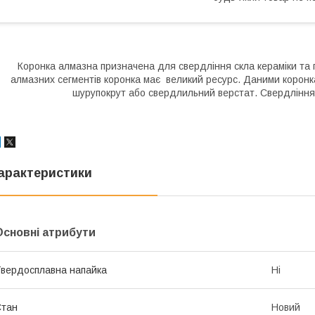
Коронка алмазна призначена для свердління скла кераміки та по
алмазних сегментів коронка має великий ресурс. Даними корон
шурупокрут або свердлильний верстат. Свердління 
арактеристики
Основні атрибути
вердосплавна напайка
Ні
Стан
Новий