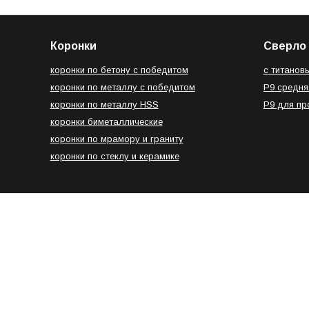
Коронки
Сверло 
коронки по бетону с победитом
с титанов
коронки по металлу с победитом
Р9 средня
коронки по металлу HSS
Р9 для п
коронки биметаллические
коронки по мрамору и граниту
коронки по стеклу и керамике