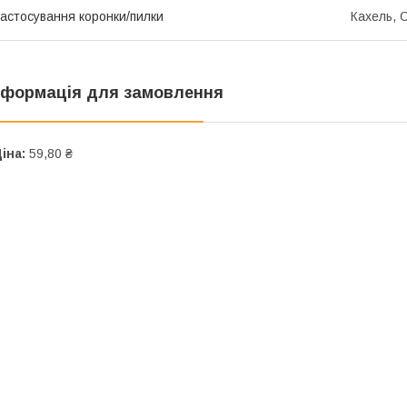
астосування коронки/пилки
Кахель, С
нформація для замовлення
іна:
59,80 ₴