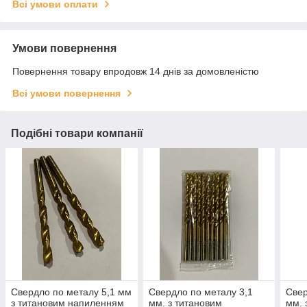
Всі умови оплати
Умови повернення
Повернення товару впродовж 14 днів за домовленістю
Всі умови повернення
Подібні товари компанії
Свердло по металу 5,1 мм
Свердло по металу 3,1
Свер
з титановим напиленням
мм. з титановим
мм. 