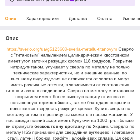
Опис
Характеристики
Доставка
Оплата
Умови п
Опис
https://sverlo.org/ua/g5123609-sverla-metallu-titanovym
Сверло
с "титановым" напылением цилиндрическим хвостовиком
имеет угол заточки режущих кромок 118 градусов. Покрытие
нитрид-титаном, улучшает у сверла по металлу не только
технические характеристики, но и внешние данные, по
внешнему виду изделия не отличаются от золота и могут
иметь различные оттенки, в зависимости от соотношения
титана и азота в соединении. Сверло по металлу с титановым
покрытием имеет более высокую защиту от износа и
повышенную термостойкость, так же благодаря покрытию
повышается твердость режущих кромок. Купить сверло по
металлу оптом и в розницу вы сможете в нашем магазине. У
нас завжди повний асортимент. Купуючи на 1000 грн. і більше
ви отримуєте
безкоштовну доставку по Україні
. Свердло по
металу HSS призначені для свердління вуглецевої і легованої
сталі, латуні і бронзи, графіту і алюмінієвих сплавів. Ця серія