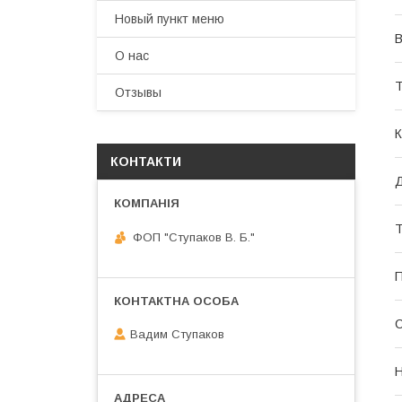
Новый пункт меню
В
О нас
Т
Отзывы
К
КОНТАКТИ
Д
Т
ФОП "Ступаков В. Б."
П
Вадим Ступаков
Н