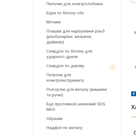
Пилочки для електролобзика
Бури по бетону sds
Мітчики
Плашки для нарізування різьб
(різьбонарізні, метричні,
дюймові)
Свердло по бетону для
ударного дриля
Свердло по дереву
Патрони для
електроінструменту.
Розгортки для металу (машинні
та ручні)
Бур проломной шнековий SDS
Х
MAX
Абразив
Надфілі по металу