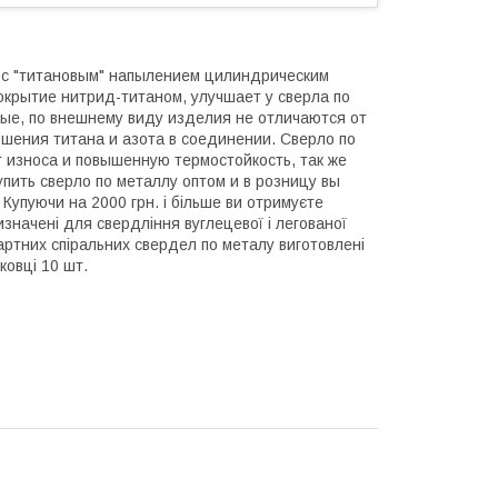
 с "титановым" напылением цилиндрическим
окрытие нитрид-титаном, улучшает у сверла по
ные, по внешнему виду изделия не отличаются от
ошения титана и азота в соединении. Сверло по
 износа и повышенную термостойкость, так же
ить сверло по металлу оптом и в розницу вы
Купуючи на 2000 грн. і більше ви отримуєте
значені для свердління вуглецевої і легованої
ндартних спіральних свердел по металу виготовлені
ковці 10 шт.