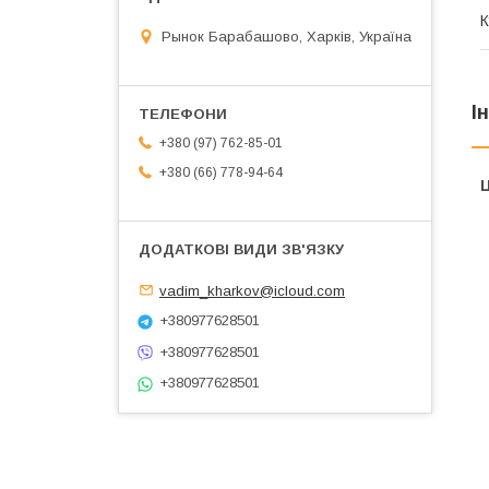
К
Рынок Барабашово, Харків, Україна
І
+380 (97) 762-85-01
+380 (66) 778-94-64
Ц
vadim_kharkov@icloud.com
+380977628501
+380977628501
+380977628501