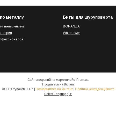
по металлу
Биты для шуруповерта
ым напылением
BONANZA
я серия
Whirlpower
рофессионалов
Сайт створений на маркетплейсі
Prom.ua
Продавець на Bigl.ua
ФОП "Ступаков В. Б." |
Поскаржитися на контент
|
Політика конфіденційності
Select Language
▼