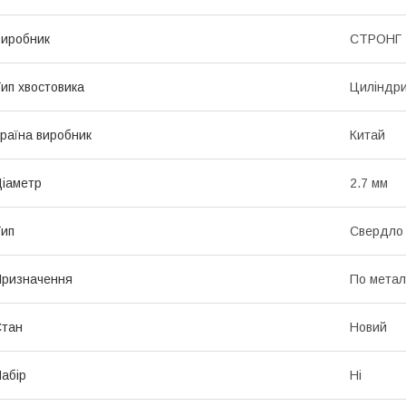
иробник
СТРОНГ
ип хвостовика
Циліндр
раїна виробник
Китай
іаметр
2.7 мм
ип
Свердло
ризначення
По метал
Стан
Новий
абір
Ні