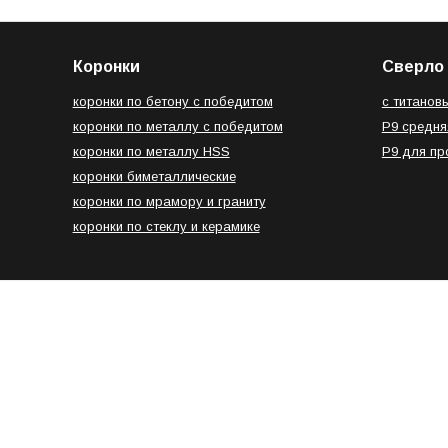
Коронки
Сверло 
коронки по бетону с победитом
с титанов
коронки по металлу с победитом
Р9 средня
коронки по металлу HSS
Р9 для п
коронки биметаллические
коронки по мрамору и граниту
коронки по стеклу и керамике