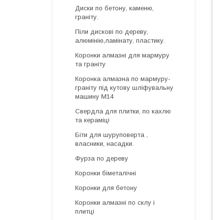
Диски по бетону, каменю,
граніту.
Піли дискові по дереву,
алюмінію,ламінату, пластику.
Коронки алмазні для мармуру
та граніту
Коронка алмазна по мармуру-
граніту під кутову шліфувальну
машину М14
Свердла для плитки, по кахлю
та кераміці
Біти для шуруповерта ,
власники, насадки.
Фурза по дереву
Коронки біметалічні
Коронки для бетону
Коронки алмазні по склу і
плитці