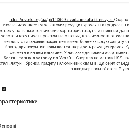
https://sverlo.org/ua/g5123609-sverla-metallu-titanovym
Сверло
хвостовиком имеет угол заточки режущих кромок 118 градусов. П
металлу не только технические характеристики, но и внешние дан
золота и могут иметь различные оттенки, в зависимости от соотн
металлу с титановым покрытием имеет более высокую защиту от
благодаря покрытию повышается твердость режущих кромок. Куп
сможете в нашем магазине. У нас завжди повний асортимент. 
безкоштовну доставку по Україні
. Свердло по металу HSS при
сталі, латуні і бронзи, графіту і алюмінієвих сплавів. Ця серія ста
з швидкорізальної сталі. В упа
арактеристики
Основні