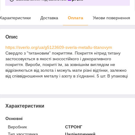
Характеристики
Доставка
Оплата
Умови повернення
Опис
https://sverlo.org/ua/g5123609-sverla-metallu-titanovym
Свердло з "титановим" покриттям. Покриття нітрид титану
застосовується в якості зносостійкого і декоративного
покриття. Вироби, покриті їм, за зовнішнім виглядом не
відрізняються від золота і можуть мати різні відтінки, залежно
від співвідношення металу і азоту в з'єднанні. 5 шт. В упаковці
Характеристики
Основні
Виробник
СТРОНГ
Тип хвостовика
Циліндричний