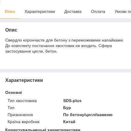
Опис
Характеристики
Доставка
Оплата
Умови п
Опис
Свердло корончасте для бетону з переможевими напайками.
До комплекту постачання хвостовик не входить. Сфера
застосування цегли, бетон.
Характеристики
Основні
Тип хвостовика
SDS-plus
Тип
Бур
Призначення
По бетону/цеглі/каменю
Країна виробник
Китай
Користувальницькі характеристики