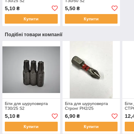
T30/25 S2
T30/50 S2
5,10
5,50
₴
₴
Купити
Купити
Подібні товари компанії
Біти для шуруповерта
Біта для шуруповерта
Біти
T30/25 S2
Стронг PH2/25
СТР
5,10
6,90
12,
₴
₴
Купити
Купити