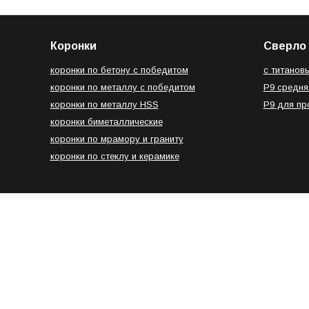
Коронки
Сверло 
коронки по бетону с победитом
с титанов
коронки по металлу с победитом
Р9 средня
коронки по металлу HSS
Р9 для п
коронки биметаллические
коронки по мрамору и граниту
коронки по стеклу и керамике