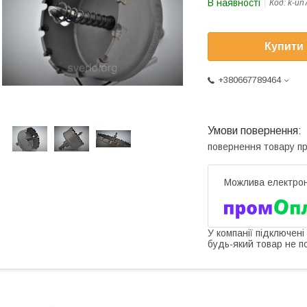
В наявності
Код:
k-un
Купити
+380667789464
повернення товару п
У компанії підключені
будь-який товар не п