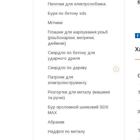
Пилочки для електролобзика
Бури по бетону sds
Мітчики
Плашки для нарізування різьб
(різьбонарізні, метричні,
дюймові)
Х
Свердло по бетону для
ударного дриля
Свердло по дереву
Патрони для
електроінструменту.
Розгортки для металу (машинні
Т
та ручні)
Бур проломной шнековий SDS
З
MAX
Абразив
Т
Надфілі по металу