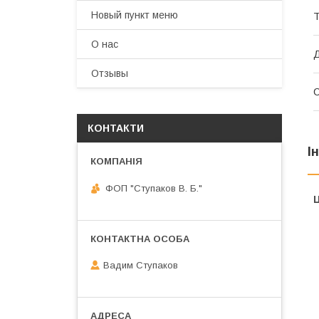
Новый пункт меню
Т
О нас
Д
Отзывы
КОНТАКТИ
І
ФОП "Ступаков В. Б."
Ц
Вадим Ступаков