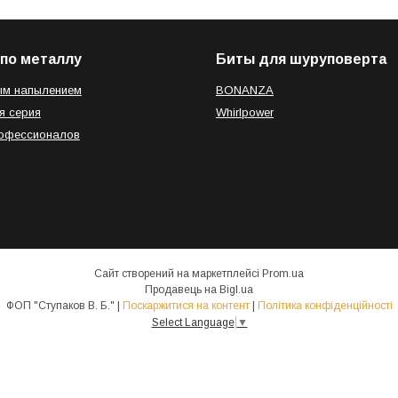
по металлу
Биты для шуруповерта
ым напылением
BONANZA
я серия
Whirlpower
рофессионалов
Сайт створений на маркетплейсі
Prom.ua
Продавець на Bigl.ua
ФОП "Ступаков В. Б." |
Поскаржитися на контент
|
Політика конфіденційності
Select Language
▼