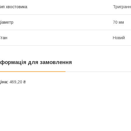
ип хвостовика
Тригран
іаметр
70 мм
Стан
Новий
нформація для замовлення
іна:
469,20 ₴