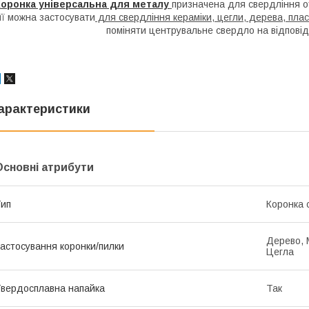
Коронка універсальна для металу
призначена для свердління о
її можна застосувати
для свердління кераміки, цегли, дерева, пла
поміняти центрувальне свердло на відповід
арактеристики
Основні атрибути
ип
Коронка 
Дерево, 
астосування коронки/пилки
Цегла
вердосплавна напайка
Так