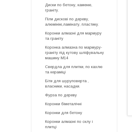
Диски по бетону, каменю,
граніту.
Піли дискові по дереву,
алюмінію,ламінату, пластику.
Коронки алмазні для мармуру
та граніту
Коронка алмазна по мармуру-
граніту під кутову шліфувальну
машину М14
Свердла для плитки, по кахлю
та кераміці
Біти для шуруповерта ,
власники, насадки.
Фурза по дереву
Коронки біметалічні
Коронки для бетону
Коронки алмазні по склу і
плитці