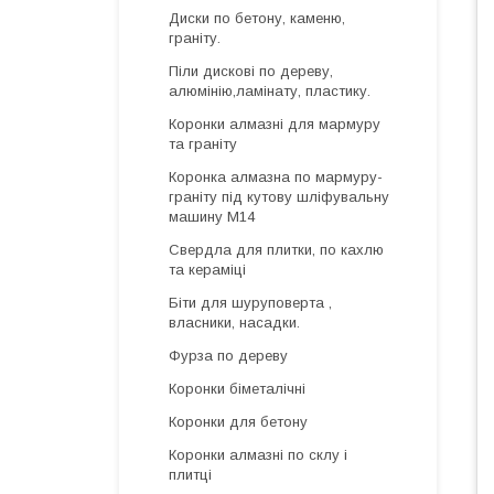
Диски по бетону, каменю,
граніту.
Піли дискові по дереву,
алюмінію,ламінату, пластику.
Коронки алмазні для мармуру
та граніту
Коронка алмазна по мармуру-
граніту під кутову шліфувальну
машину М14
Свердла для плитки, по кахлю
та кераміці
Біти для шуруповерта ,
власники, насадки.
Фурза по дереву
Коронки біметалічні
Коронки для бетону
Коронки алмазні по склу і
плитці