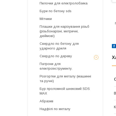
Пилочки для електролобзика
Бури по бетону sds
Мітчики
Плашки для нарізування різьб
(різьбонарізні, метричні,
дюймові)
Свердло по бетону для
ударного дриля
Свердло по дереву
Х
Патрони для
електроінструменту.
Розгортки для металу (машинні
та ручні)
Бур проломной шнековий SDS
В
MAX
Абразив
К
Надфілі по металу