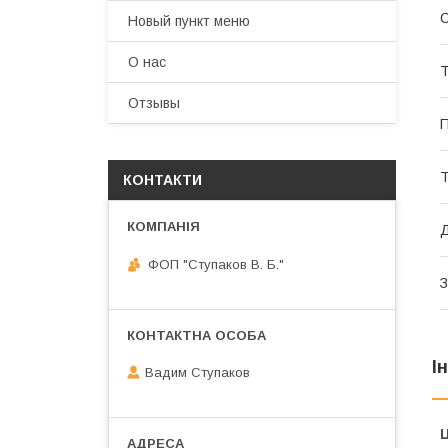
Новый пункт меню
О нас
Т
Отзывы
П
Т
КОНТАКТИ
Д
ФОП "Ступаков В. Б."
З
І
Вадим Ступаков
Ц