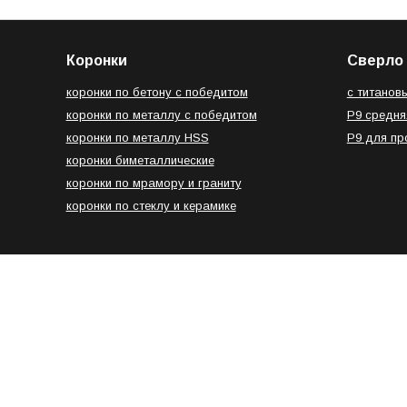
Коронки
Сверло 
коронки по бетону с победитом
с титанов
коронки по металлу с победитом
Р9 средня
коронки по металлу HSS
Р9 для п
коронки биметаллические
коронки по мрамору и граниту
коронки по стеклу и керамике