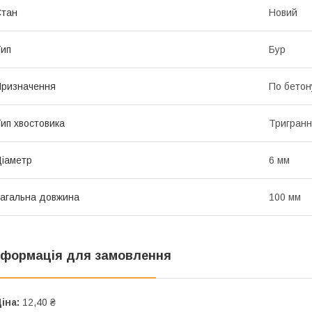
Стан
Новий
ип
Бур
ризначення
По бетон
ип хвостовика
Тригран
іаметр
6 мм
агальна довжина
100 мм
нформація для замовлення
іна:
12,40 ₴