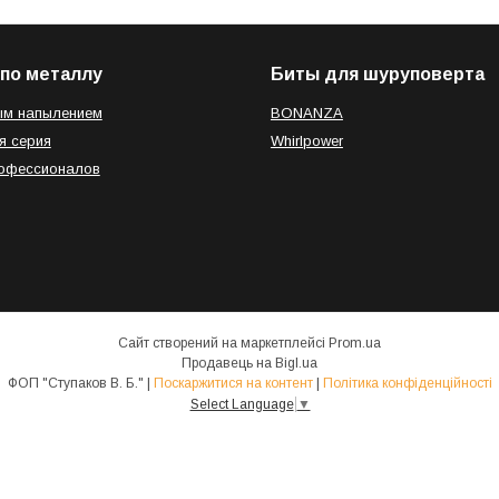
по металлу
Биты для шуруповерта
ым напылением
BONANZA
я серия
Whirlpower
рофессионалов
Сайт створений на маркетплейсі
Prom.ua
Продавець на Bigl.ua
ФОП "Ступаков В. Б." |
Поскаржитися на контент
|
Політика конфіденційності
Select Language
▼