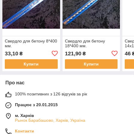
Свердло для бетону 8*400
Свердло для бетону
Свер
мм.
18*400 мм.
14х1
33,10
121,90
46
₴
₴
Купити
Купити
Про нас
100% позитивних з 126 відгуків за рік
Працює з 20.01.2015
м. Харків
Рынок Барабашово, Харків, Україна
Контакти