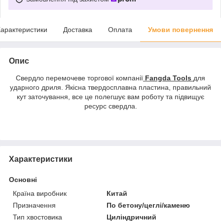
арактеристики
Доставка
Оплата
Умови повернення
Опис
Свердло перемочеве торгової компанії
Fangda Tools
для
ударного дриля. Якісна твердосплавна пластина, правильний
кут заточування, все це полегшує вам роботу та підвищує
ресурс свердла.
Характеристики
Основні
Країна виробник
Китай
Призначення
По бетону/цеглі/каменю
Тип хвостовика
Циліндричний