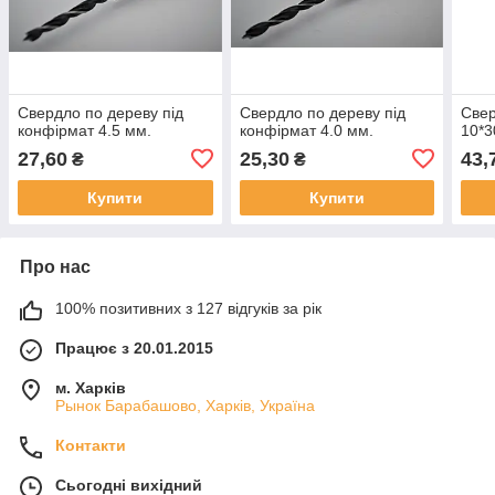
Свердло по дереву під
Свердло по дереву під
Свер
конфірмат 4.5 мм.
конфірмат 4.0 мм.
10*3
27,60
25,30
43,
₴
₴
Купити
Купити
Про нас
100% позитивних з 127 відгуків за рік
Працює з 20.01.2015
м. Харків
Рынок Барабашово, Харків, Україна
Контакти
Сьогодні вихідний