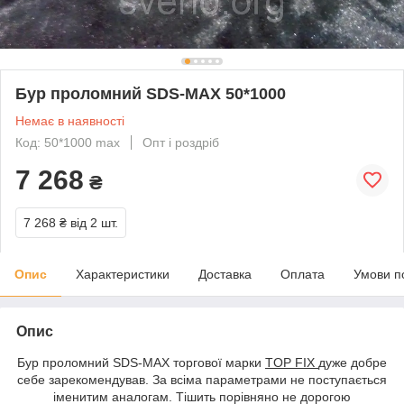
Бур проломний SDS-MAX 50*1000
Немає в наявності
Код: 50*1000 max
Опт і роздріб
7 268
₴
7 268 ₴
від 2 шт.
Опис
Характеристики
Доставка
Оплата
Умови п
Опис
Бур проломний SDS-MAX торгової марки
TOP FIX
дуже добре
себе зарекомендував. За всіма параметрами не поступається
іменитим аналогам. Тішить порівняно не дорогою