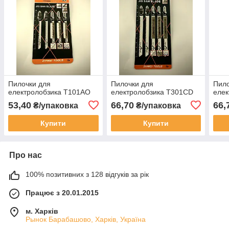
Пилочки для
Пилочки для
Пило
електролобзика T101AO
електролобзика T301CD
елек
53,40
66,70
66,
₴/упаковка
₴/упаковка
Купити
Купити
Про нас
100% позитивних з 128 відгуків за рік
Працює з 20.01.2015
м. Харків
Рынок Барабашово, Харків, Україна