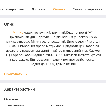
Характеристики
Доставка
Оплата
Умови повернення
Опис
Мітчик
машинно-ручний, штучний.Клас точності *А*.
Призначений для нарізування різьблення у наскрізних чи
глухих отворах. Мітчик однопрохідний. Виготовлений із сталі
Р5М5. Різьблення праве метричне. Придбати цей товар ви
зможете у нашому магазині, який розташований у м. Харкові
ТЦ Барабашово щодня з 7:00-13:00. Також ви можете купити
з доставкою. Відправлення ваших покупок здійснюється
щодня до 13:00, крім п'ятниці.
Приховати
Характеристики
Основні
Тип мітчика
Чистовий