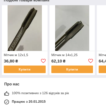
Подібні товари компанії
Мітчик м 12х1,5
Мітчик м 14х1,25
Мітч
36,80
62,10
64,
₴
₴
Купити
Купити
Про нас
100% позитивних з 126 відгуків за рік
Працює з 20.01.2015